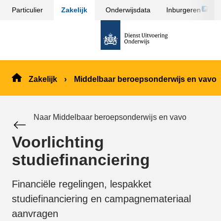
Link
Particulier
Zakelijk
Onderwijsdata
Inburgeren
Sla
opent
menu
naar
externe
over
de
pagina
en ga
homepage
naar
de
Zakelijk
Middelbaar beroepsonderwijs en vavo
inhoud
Naar Middelbaar beroepsonderwijs en vavo
Voorlichting
studiefinanciering
Financiële regelingen, lespakket
studiefinanciering en campagnemateriaal
aanvragen