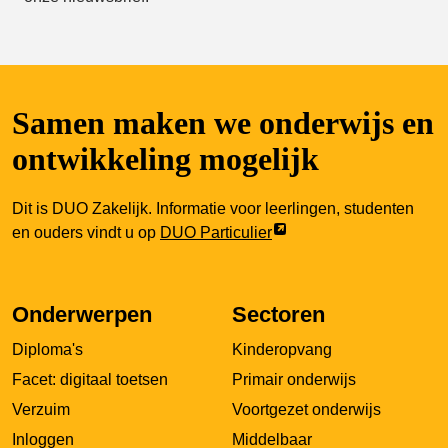
Samen maken we onderwijs en
ontwikkeling mogelijk
Dit is DUO Zakelijk. Informatie voor leerlingen, studenten
Link
en ouders vindt u op
DUO Particulier
opent
externe
pagina
Onderwerpen
Sectoren
in
Diploma's
Kinderopvang
een
nieuw
Facet: digitaal toetsen
Primair onderwijs
tabblad
Verzuim
Voortgezet onderwijs
Inloggen
Middelbaar