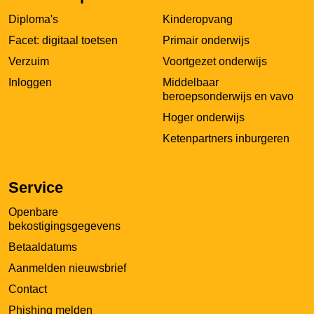
in
Diploma's
Kinderopvang
een
nieuw
Facet: digitaal toetsen
Primair onderwijs
tabblad
Verzuim
Voortgezet onderwijs
Inloggen
Middelbaar
beroepsonderwijs en vavo
Hoger onderwijs
Ketenpartners inburgeren
Service
Openbare
bekostigingsgegevens
Betaaldatums
Aanmelden nieuwsbrief
Contact
Phishing melden