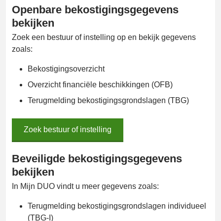
Openbare bekostigingsgegevens
bekijken
Zoek een bestuur of instelling op en bekijk gegevens
zoals:
Bekostigingsoverzicht
Overzicht financiële beschikkingen (OFB)
Terugmelding bekostigingsgrondslagen (TBG)
Zoek bestuur of instelling
Zoek
bestuur
of
instelling
Beveiligde bekostigingsgegevens
bekijken
In Mijn DUO vindt u meer gegevens zoals:
Terugmelding bekostigingsgrondslagen individueel
(TBG-I)