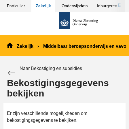
Link
Particulier
Zakelijk
Onderwijsdata
Inburgeren
Sla
opent
menu
naar
externe
over
de
pagina
en ga
homepage
naar
de
Zakelijk
Middelbaar beroepsonderwijs en vavo
inhoud
Naar Bekostiging en subsidies
Bekostigingsgegevens
bekijken
Er zijn verschillende mogelijkheden om
bekostigingsgegevens te bekijken.