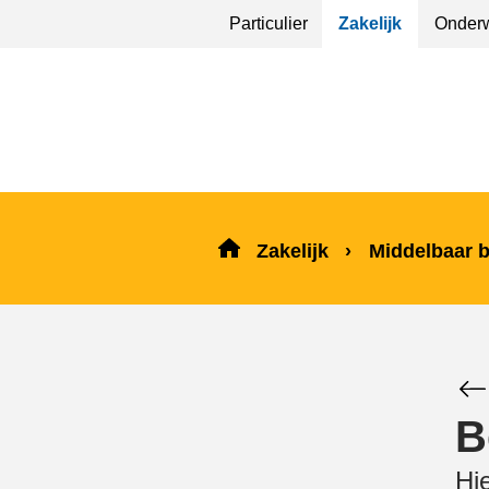
Sla
Particulier
Zakelijk
Onderw
menu
over
en ga
naar
de
inhoud
Zakelijk
Middelbaar 
B
Hi