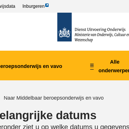
Link
ijsdata
Inburgeren
opent
naar
externe
de
pagina
homepage
Alle
beroepsonderwijs en vavo
onderwerpe
Naar Middelbaar beroepsonderwijs en vavo
elangrijke datums
eronder ziet u op welke datums u gegeven