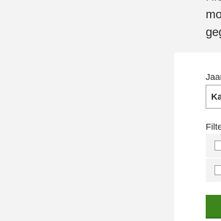
mo
ge
Jaa
Fil