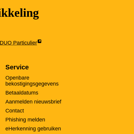
kkeling
Link
DUO Particulier
opent
externe
Service
pagina
in
Openbare
een
bekostigingsgegevens
nieuw
Betaaldatums
tabblad
Aanmelden nieuwsbrief
Contact
Phishing melden
eHerkenning gebruiken