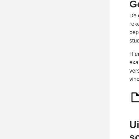
G
De 
rek
bep
stud
Hie
exa
ver
vind
Ui
s