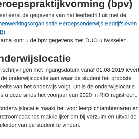
eroepspraktijkvorming (bpv)
blad
sel eerst de gegevens van het leerbedrijf uit met de
k
enwerkingsorganisatie Beroepsonderwijs Bedrijfsleven
nt
B)
erne
aarna kunt u de bpv-gegevens met DUO uitwisselen.
ina
nderwijslocatie
 inschrijvingen met ingangsdatum vanaf 01.08.2019 lever
uw
 de onderwijslocatie aan waar de student het grootste
blad
eelte van het onderwijs volgt. Dit is de onderwijslocatie
ls u deze sinds het voorjaar van 2020 in RIO registreert.
onderwijslocatie maakt het voor leerplichtambtenaren en
rstroomcoaches makkelijker om bij verzuim en uitval de
eleider van de student te vinden.