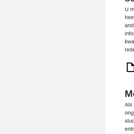
U m
hee
and
info
kwa
red
M
Als
ong
stu
ent