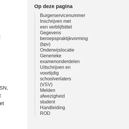
Op deze pagina
u
Burgerservicenummer
Inschrijven met
een verblijfstitel
Gegevens
2
beroepspraktijkvorming
(bpv)
Onderwijslocatie
Generieke
examenonderdelen
Uitschrijven en
voortijdig
schoolverlaters
(VSV)
BSN,
Melden
t
afwezigheid
student
et
Handleiding
ROD