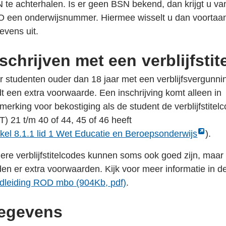
 te achterhalen. Is er geen BSN bekend, dan krijgt u va
 een onderwijsnummer. Hiermee wisselt u dan voortaa
evens uit.
schrijven met een verblijfstit
r studenten ouder dan 18 jaar met een verblijfsvergunni
dt een extra voorwaarde. Een inschrijving komt alleen in
merking voor bekostiging als de student de verblijfstitel
T) 21 t/m 40 of 44, 45 of 46 heeft
k
ikel 8.1.1 lid 1 Wet Educatie en Beroepsonderwijs
).
ent
ere verblijfstitelcodes kunnen soms ook goed zijn, maar
terne
den er extra voorwaarden. Kijk voor meer informatie in d
gina
dleiding ROD mbo (904Kb, pdf)
.
n
egevens
euw