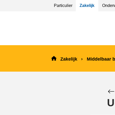
Sla
Particulier
Zakelijk
Onderw
menu
over
en ga
naar
de
inhoud
Zakelijk
Middelbaar 
U