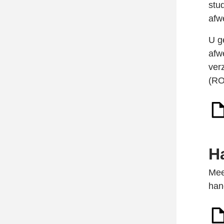
stu
afw
U g
afw
ver
(RO
H
Mee
han