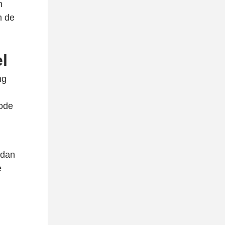
n
n de
el
ng
code
 dan
e