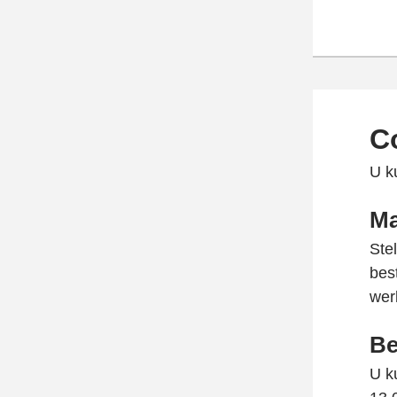
C
U k
Ma
Ste
bes
wer
Be
U k