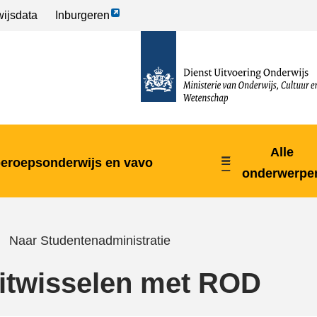
Link
ijsdata
Inburgeren
opent
naar
externe
de
pagina
homepage
Alle
beroepsonderwijs en vavo
onderwerpe
Naar Studentenadministratie
itwisselen met ROD