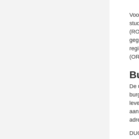
Voo
stu
(RO
geg
reg
(OR
B
De 
bur
lev
aan
adr
DUO