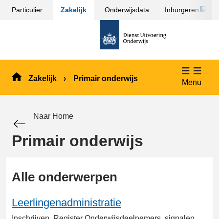
Link
Particulier
Zakelijk
Onderwijsdata
Inburgeren
Sla
opent
menu
naar
externe
over
de
pagina
en ga
homepage
naar
de
Zakelijk
Primair onderwijs
inhoud
Menu
Naar Home
Primair onderwijs
Alle onderwerpen
Leerlingenadministratie
Inschrijven, Register Onderwijsdeelnemers, signalen