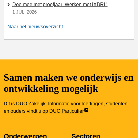
Doe mee met proefjaar ‘Werken met iXBRL’
1 JULI 2026
Naar het nieuwsoverzicht
Samen maken we onderwijs en
ontwikkeling mogelijk
Dit is DUO Zakelijk. Informatie voor leerlingen, studenten
Link
en ouders vindt u op
DUO Particulier
opent
externe
pagina
Onderwerpen
Sectoren