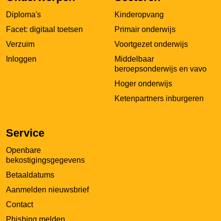
in
Diploma's
Kinderopvang
een
nieuw
Facet: digitaal toetsen
Primair onderwijs
tabblad
Verzuim
Voortgezet onderwijs
Inloggen
Middelbaar
beroepsonderwijs en vavo
Hoger onderwijs
Ketenpartners inburgeren
Service
Openbare
bekostigingsgegevens
Betaaldatums
Aanmelden nieuwsbrief
Contact
Phishing melden