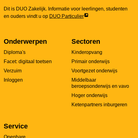
Dit is DUO Zakelijk. Informatie voor leerlingen, studenten
Link
en ouders vindt u op
DUO Particulier
opent
externe
pagina
Onderwerpen
Sectoren
in
Diploma's
Kinderopvang
een
nieuw
Facet: digitaal toetsen
Primair onderwijs
tabblad
Verzuim
Voortgezet onderwijs
Inloggen
Middelbaar
beroepsonderwijs en vavo
Hoger onderwijs
Ketenpartners inburgeren
Service
Openbare