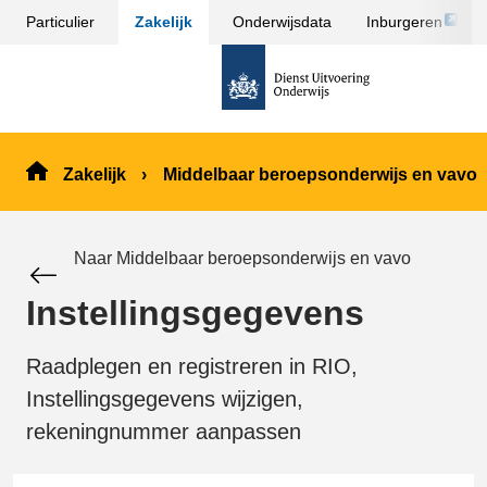
Link
Particulier
Zakelijk
Onderwijsdata
Inburgeren
Sla
opent
menu
naar
externe
over
de
pagina
en ga
homepage
naar
de
Zakelijk
Middelbaar beroepsonderwijs en vavo
inhoud
Naar Middelbaar beroepsonderwijs en vavo
Instellingsgegevens
Raadplegen en registreren in RIO,
Instellingsgegevens wijzigen,
rekeningnummer aanpassen