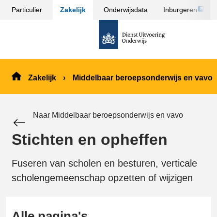
Link
Particulier
Zakelijk
Onderwijsdata
Inburgeren
Sla
opent
menu
naar
externe
over
de
pagina
en ga
homepage
naar
de
Zakelijk
Middelbaar beroepsonderwijs en vavo
inhoud
Naar Middelbaar beroepsonderwijs en vavo
Stichten en opheffen
Fuseren van scholen en besturen, verticale
scholengemeenschap opzetten of wijzigen
Alle pagina's