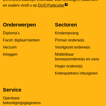
Link
en ouders vindt u op
DUO Particulier
opent
externe
pagina
Onderwerpen
Sectoren
in
Diploma's
Kinderopvang
een
nieuw
Facet: digitaal toetsen
Primair onderwijs
tabblad
Verzuim
Voortgezet onderwijs
Inloggen
Middelbaar
beroepsonderwijs en vavo
Hoger onderwijs
Ketenpartners inburgeren
Service
Openbare
bekostigingsgegevens