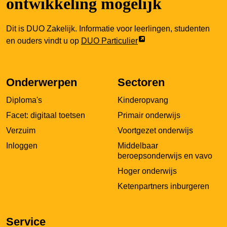
ontwikkeling mogelijk
Dit is DUO Zakelijk. Informatie voor leerlingen, studenten
Link
en ouders vindt u op
DUO Particulier
opent
externe
pagina
Onderwerpen
Sectoren
in
Diploma's
Kinderopvang
een
nieuw
Facet: digitaal toetsen
Primair onderwijs
tabblad
Verzuim
Voortgezet onderwijs
Inloggen
Middelbaar
beroepsonderwijs en vavo
Hoger onderwijs
Ketenpartners inburgeren
Service