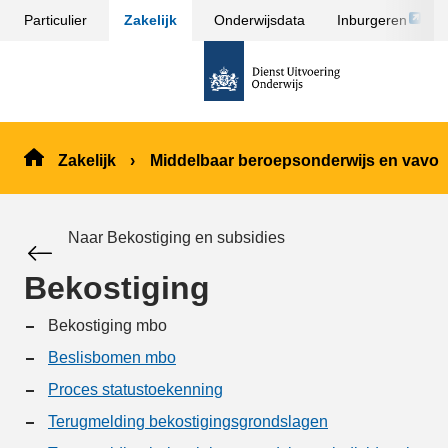
Link
Particulier
Zakelijk
Onderwijsdata
Inburgeren
Sla
opent
menu
naar
externe
over
de
pagina
en ga
homepage
naar
de
Zakelijk
Middelbaar beroepsonderwijs en vavo
inhoud
Naar Bekostiging en subsidies
Bekostiging
Bekostiging mbo
Beslisbomen mbo
Proces statustoekenning
Terugmelding bekostigingsgrondslagen