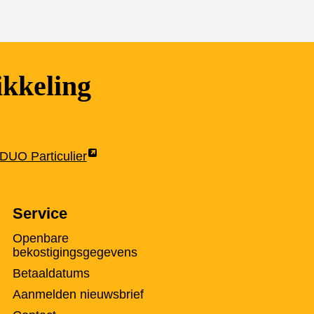
kkeling
Link
DUO Particulier
opent
externe
Service
pagina
in
Openbare
een
bekostigingsgegevens
nieuw
Betaaldatums
tabblad
Aanmelden nieuwsbrief