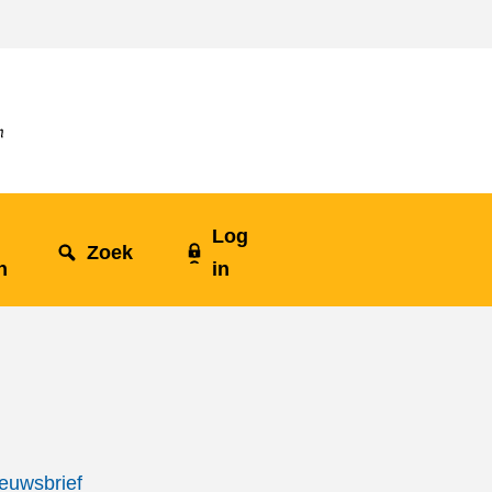
Log
Zoek
n
in
euwsbrief