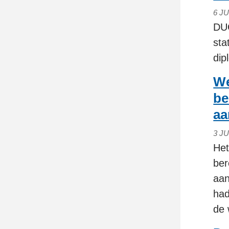
6 JU
DUO
sta
dip
We
be
a
3 JU
Het
ber
aa
had
de 