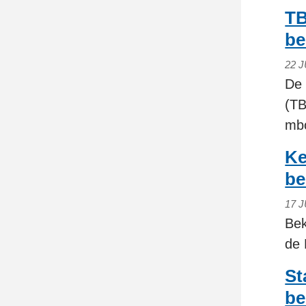
TB
be
22 J
De 
(TB
mbo
Ke
be
17 J
Bek
de 
St
be