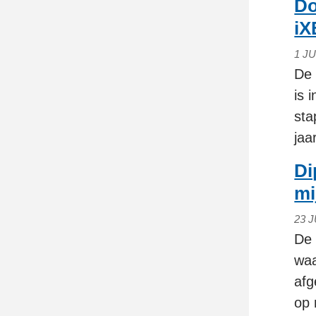
Do
iX
1 JU
De 
is 
sta
jaa
Di
mi
23 J
De 
waa
afg
op 