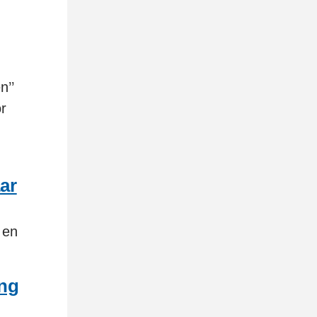
n’’
or
ar
 en
ing