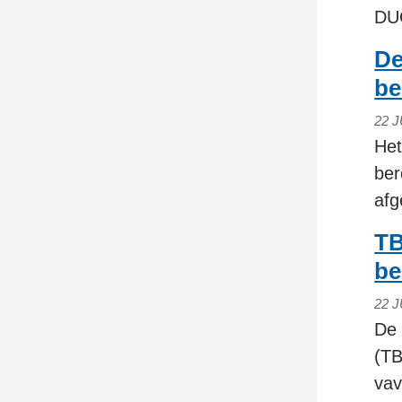
DUO
De
be
22 J
Het
ber
afg
TB
be
22 J
De 
(TB
vav