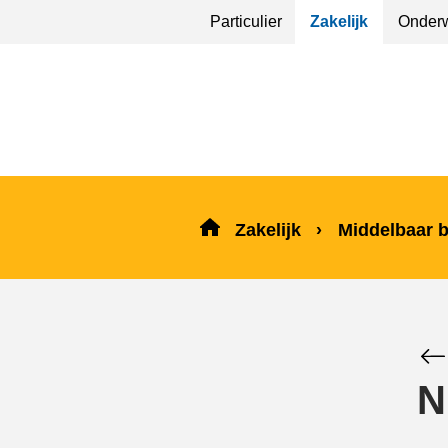
Sla
Particulier
Zakelijk
Onderw
menu
over
en ga
naar
de
inhoud
Zakelijk
Middelbaar 
N