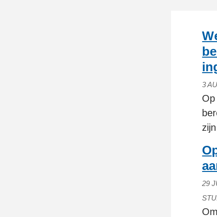
We
be
in
3 A
Op 
ber
zij
Op
aa
29 J
STU
Om 