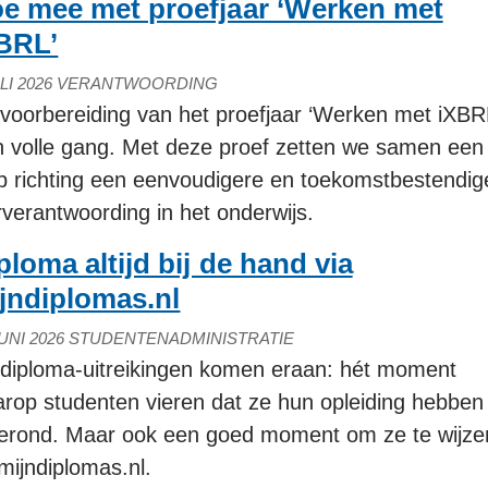
e mee met proefjaar ‘Werken met
BRL’
LI 2026
VERANTWOORDING
voorbereiding van het proefjaar ‘Werken met iXBR
in volle gang. Met deze proef zetten we samen een
p richting een eenvoudigere en toekomstbestendig
rverantwoording in het onderwijs.
ploma altijd bij de hand via
jndiplomas.nl
UNI 2026
STUDENTENADMINISTRATIE
diploma-uitreikingen komen eraan: hét moment
rop studenten vieren dat ze hun opleiding hebben
erond. Maar ook een goed moment om ze te wijze
mijndiplomas.nl.