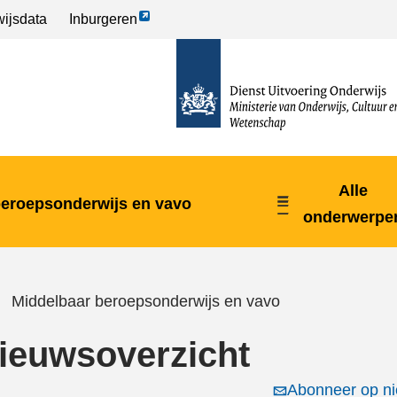
Link
ijsdata
Inburgeren
opent
naar
externe
de
pagina
homepage
Alle
beroepsonderwijs en vavo
onderwerpe
Middelbaar beroepsonderwijs en vavo
ieuwsoverzicht
Abonneer op ni