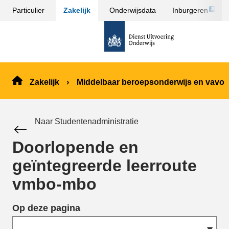
Link
Particulier
Zakelijk
Onderwijsdata
Inburgeren
Sla
opent
menu
naar
externe
over
de
pagina
en ga
homepage
naar
de
Zakelijk
Middelbaar beroepsonderwijs en vavo
inhoud
Naar Studentenadministratie
Doorlopende en
geïntegreerde leerroute
vmbo-mbo
Op deze pagina