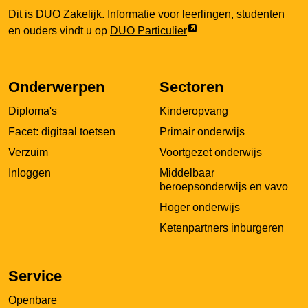
Dit is DUO Zakelijk. Informatie voor leerlingen, studenten
Link
en ouders vindt u op
DUO Particulier
opent
externe
pagina
Onderwerpen
Sectoren
in
Diploma's
Kinderopvang
een
nieuw
Facet: digitaal toetsen
Primair onderwijs
tabblad
Verzuim
Voortgezet onderwijs
Inloggen
Middelbaar
beroepsonderwijs en vavo
Hoger onderwijs
Ketenpartners inburgeren
Service
Openbare