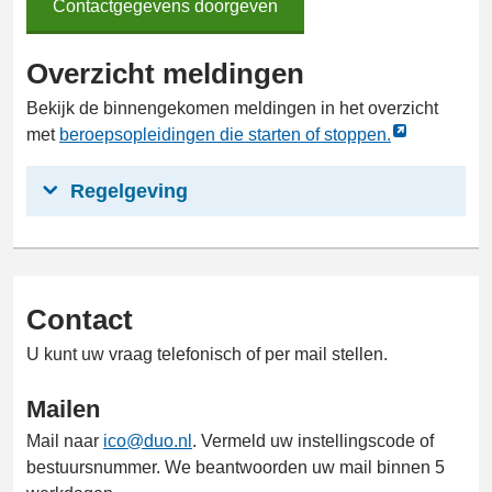
Contactgegevens doorgeven
Contactgegevens
doorgeven
Overzicht meldingen
Bekijk de binnengekomen meldingen in het overzicht
Link
met
beroepsopleidingen die starten of stoppen.
opent
externe
Regelgeving
pagina
in
een
nieuw
Contact
tabblad
U kunt uw vraag telefonisch of per mail stellen.
Mailen
Mail naar
ico@duo.nl
. Vermeld uw instellingscode of
bestuursnummer. We beantwoorden uw mail binnen 5