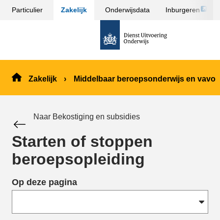
Link
Particulier
Zakelijk
Onderwijsdata
Inburgeren
Sla
opent
menu
naar
externe
over
de
pagina
en ga
homepage
naar
de
Zakelijk
Middelbaar beroepsonderwijs en vavo
inhoud
Naar Bekostiging en subsidies
Starten of stoppen
beroepsopleiding
Op deze pagina