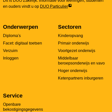
Dit is DUO Zakelijk. Informatie voor leerlingen, studenten
Link
en ouders vindt u op
DUO Particulier
opent
externe
pagina
Onderwerpen
Sectoren
in
Diploma's
Kinderopvang
een
nieuw
Facet: digitaal toetsen
Primair onderwijs
tabblad
Verzuim
Voortgezet onderwijs
Inloggen
Middelbaar
beroepsonderwijs en vavo
Hoger onderwijs
Ketenpartners inburgeren
Service
Openbare
bekostigingsgegevens