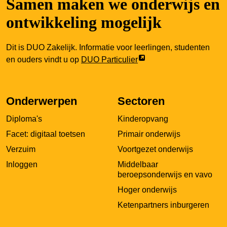
Samen maken we onderwijs en
ontwikkeling mogelijk
Dit is DUO Zakelijk. Informatie voor leerlingen, studenten
Link
en ouders vindt u op
DUO Particulier
opent
externe
pagina
Onderwerpen
Sectoren
in
Diploma's
Kinderopvang
een
nieuw
Facet: digitaal toetsen
Primair onderwijs
tabblad
Verzuim
Voortgezet onderwijs
Inloggen
Middelbaar
beroepsonderwijs en vavo
Hoger onderwijs
Ketenpartners inburgeren