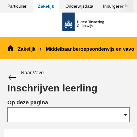
Link
Particulier
Zakelijk
Onderwijsdata
Inburgeren
Sla
opent
menu
naar
externe
over
de
pagina
en ga
homepage
naar
de
Zakelijk
Middelbaar beroepsonderwijs en vavo
inhoud
Naar Vavo
Inschrijven leerling
Op deze pagina