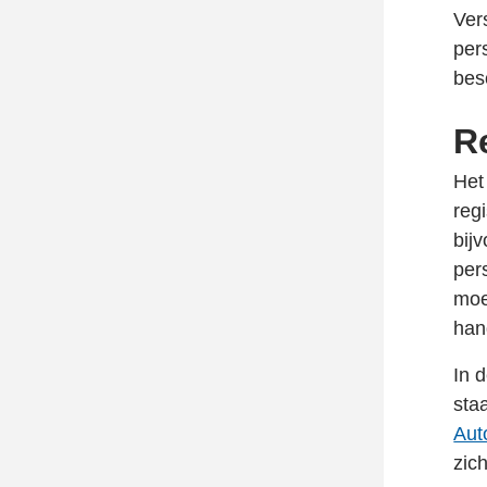
Ver
per
bes
R
Het
reg
bij
per
moe
han
In 
sta
Lin
Aut
ope
zic