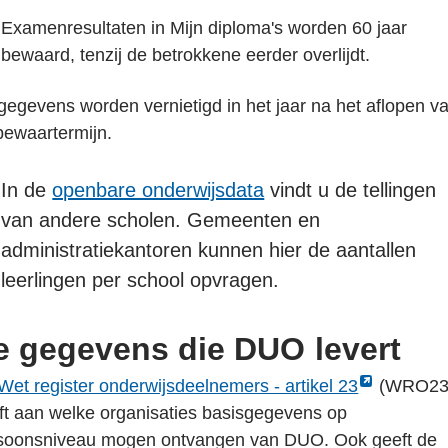
opent
Examenresultaten in Mijn diploma's worden 60 jaar
externe
bewaard, tenzij de betrokkene eerder overlijdt.
pagina
in
gegevens worden vernietigd in het jaar na het aflopen v
een
bewaartermijn.
nieuw
tabblad
In de
openbare onderwijsdata
vindt u de tellingen
van andere scholen. Gemeenten en
administratiekantoren kunnen hier de aantallen
leerlingen per school opvragen.
e gegevens die DUO levert
Link
Wet register onderwijsdeelnemers - artikel 23
(WRO23
opent
ft aan welke organisaties basisgegevens op
externe
soonsniveau mogen ontvangen van DUO. Ook geeft de