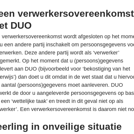
erne
een
een verwerkersovereenkomst
ina
nieuw
uw
tabblad
et DUO
blad
uw
 verwerkersovereenkomst wordt afgesloten op het mom
blad
 u een andere partij inschakelt om persoonsgegevens vo
verwerken. Deze andere partij wordt als ‘verwerker’
gemerkt. Op het moment dat u (persoons)gegevens
levert aan DUO (bijvoorbeeld voor ‘bekostiging van het
erwijs’) dan doet u dit omdat in de wet staat dat u hiervo
 aantal (persoons)gegevens moet aanleveren. DUO
werkt de door u aangeleverde persoonsgegevens op bas
een ‘wettelijke taak’ en treedt in dit geval niet op als
rwerker’. Een verwerkersovereenkomst is daarom niet no
erling in onveilige situatie