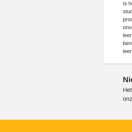
Is h
stu
pro
onv
leer
ben
leer
Ni
Het
onz