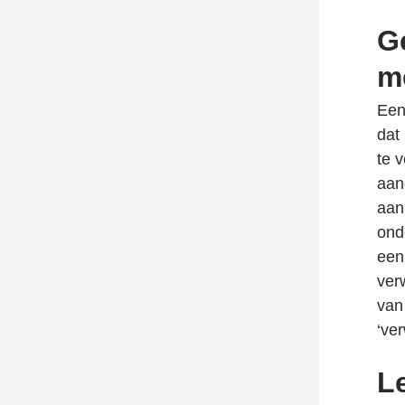
in
ext
G
een
pag
nie
in
m
tab
een
nie
Een
tab
dat
te 
aan
aan
ond
een
ver
van 
‘ve
Le