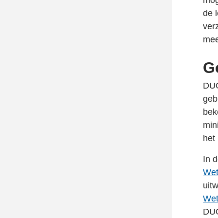
mog
de 
ver
mee
G
DUO
geb
bek
min
het
In 
Lin
Wet
ope
uit
ext
Lin
Wet
pag
ope
DUO