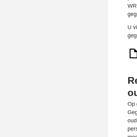
WRO
geg
U vi
geg
R
o
Op 
Geg
oud
per