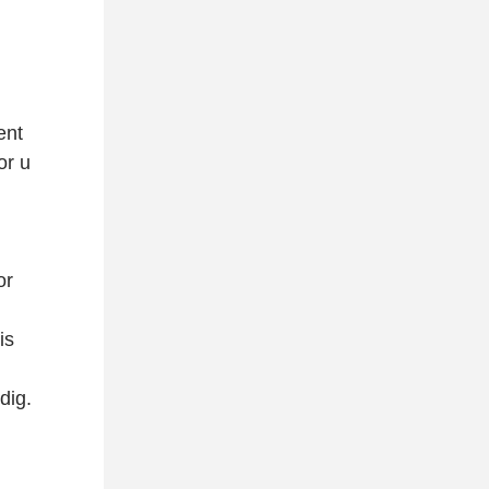
ent
or u
or
is
dig.