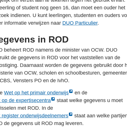
elijk om verzet aan te tekenen tegen het gebruik ervan. 
leerling of student nog geen 16, dan moet een ouder het
zoek indienen. U kunt leerlingen, studenten en ouders v
r informatie verwijzen naar
DUO Particulier
.
egevens in ROD
 beheert ROD namens de minister van OCW. DUO
ruikt de gegevens in ROD voor het vaststellen van de
ostiging. Daarnaast worden de gegevens gebruikt door 
isterie van OCW, scholen en schoolbesturen, gemeente
 CBS, Vensters PO en de IvhO.
Link
de
Wet op het primair onderwijs
en de
k
opent
 op de expertisecentra
staat welke gegevens u moet
nt
externe
wisselen met ROD. In de
erne
k
pagina
 register onderwijsdeelnemers
staat aan welke partije
ina
nt
in
 de gegevens uit ROD mag leveren.