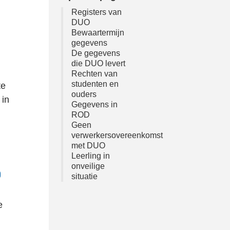
Registers van
DUO
Bewaartermijn
gegevens
De gegevens
die DUO levert
Rechten van
studenten en
te
ouders
 in
Gegevens in
ROD
Geen
verwerkersovereenkomst
met DUO
Leerling in
onveilige
situatie
e