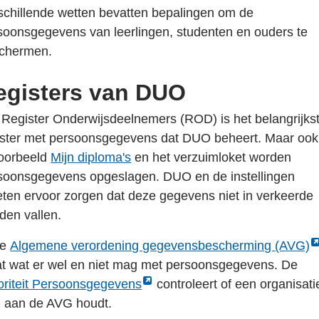
schillende wetten bevatten bepalingen om de
soonsgegevens van leerlingen, studenten en ouders te
chermen.
egisters van DUO
 Register Onderwijsdeelnemers (ROD) is het belangrijks
ister met persoonsgegevens dat DUO beheert. Maar ook
voorbeeld
Mijn diploma's
en het verzuimloket worden
soonsgegevens opgeslagen. DUO en de instellingen
ten ervoor zorgen dat deze gegevens niet in verkeerde
den vallen.
Link
de
Algemene verordening gegevensbescherming (AVG)
opent
at wat er wel en niet mag met persoonsgegevens. De
k
externe
oriteit Persoonsgegevens
controleert of een organisati
nt
pagina
h aan de AVG houdt.