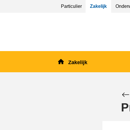
Sla
Particulier
Zakelijk
Onderw
menu
over
en ga
naar
de
inhoud
Zakelijk
P