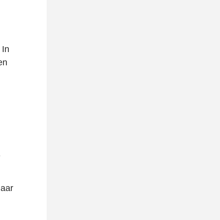
 In
en
e
jaar