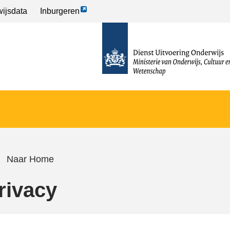
Link
ijsdata
Inburgeren
opent
naar
externe
de
pagina
homepage
Naar Home
rivacy