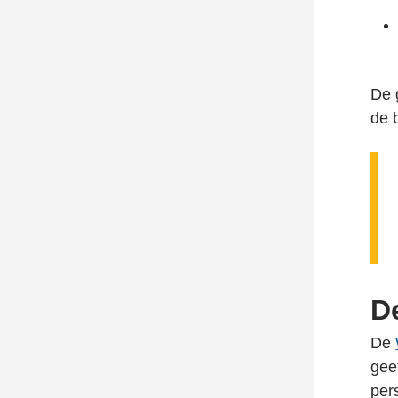
De 
de 
D
De
gee
per