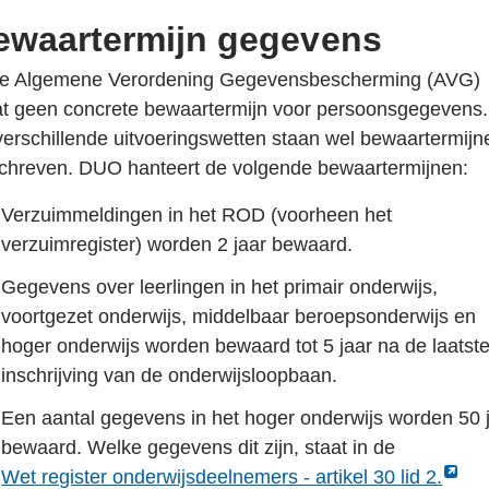
erne
in
ewaartermijn gegevens
ina
een
nieuw
de Algemene Verordening Gegevensbescherming (AVG)
tabblad
at geen concrete bewaartermijn voor persoonsgegevens.
uw
verschillende uitvoeringswetten staan wel bewaartermijn
blad
chreven. DUO hanteert de volgende bewaartermijnen:
Verzuimmeldingen in het ROD (voorheen het
verzuimregister) worden 2 jaar bewaard.
Gegevens over leerlingen in het primair onderwijs,
voortgezet onderwijs, middelbaar beroepsonderwijs en
hoger onderwijs worden bewaard tot 5 jaar na de laatst
inschrijving van de onderwijsloopbaan.
Een aantal gegevens in het hoger onderwijs worden 50 
bewaard. Welke gegevens dit zijn, staat in de
Link
Wet register onderwijsdeelnemers - artikel 30 lid 2.