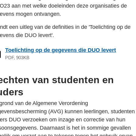
pagina
23 aan met welke doeleinden deze organisaties de
in
evens mogen ontvangen.
een
ndt een uitleg van de definities in de 'Toelichting op de
nieuw
evens die DUO levert'.
tabblad
Toelichting op de gegevens die DUO levert
PDF, 903KB
echten van studenten en
uders
grond van de Algemene Verordening
evensbescherming (AVG) kunnen leerlingen, studenten
ers DUO verzoeken om inzage en correctie van hun
soonsgegevens. Daarnaast is het in sommige gevallen