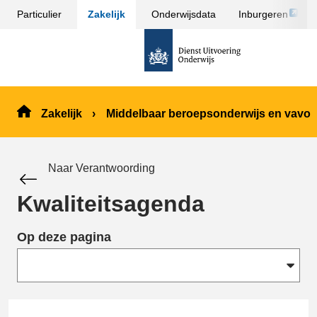
Link
Particulier
Zakelijk
Onderwijsdata
Inburgeren
Sla
opent
menu
naar
externe
over
de
pagina
en ga
homepage
naar
de
Zakelijk
Middelbaar beroepsonderwijs en vavo
inhoud
Naar Verantwoording
Kwaliteitsagenda
Op deze pagina