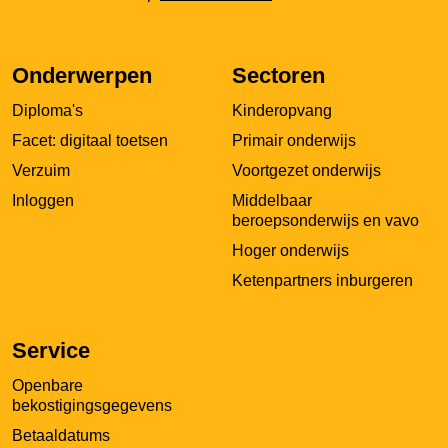
opent
externe
pagina
Onderwerpen
Sectoren
in
Diploma's
Kinderopvang
een
nieuw
Facet: digitaal toetsen
Primair onderwijs
tabblad
Verzuim
Voortgezet onderwijs
Inloggen
Middelbaar
beroepsonderwijs en vavo
Hoger onderwijs
Ketenpartners inburgeren
Service
Openbare
bekostigingsgegevens
Betaaldatums