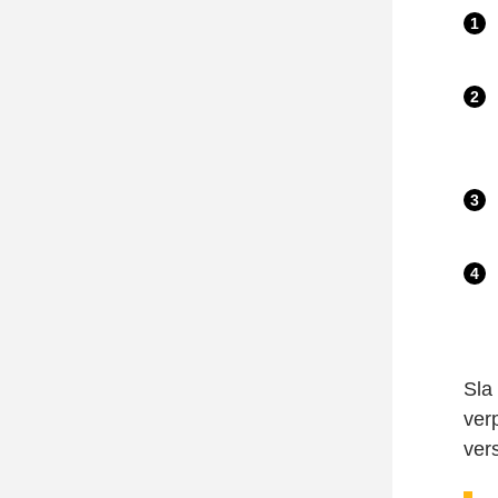
Sla
ver
ver