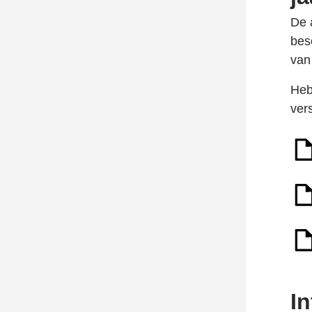
De 
bes
van
Heb
ver
I