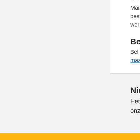
Mai
bes
wer
Be
Bel
maa
Ni
Het
onz