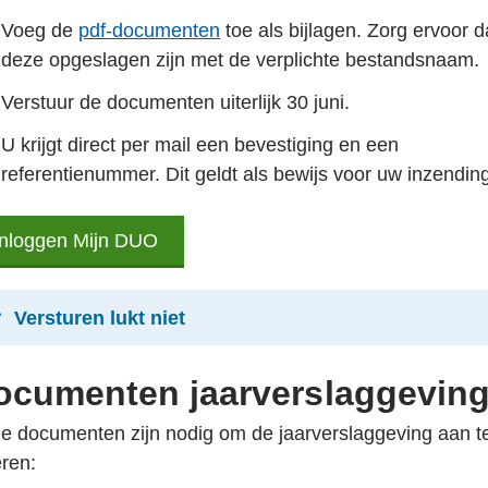
Voeg de
pdf-documenten
toe als bijlagen. Zorg ervoor d
deze opgeslagen zijn met de verplichte bestandsnaam.
Verstuur de documenten uiterlijk 30 juni.
U krijgt direct per mail een bevestiging en een
referentienummer. Dit geldt als bewijs voor uw inzendin
Inloggen Mijn DUO
Inloggen
Mijn
DUO
Versturen lukt niet
ocumenten jaarverslaggevin
e documenten zijn nodig om de jaarverslaggeving aan t
eren: