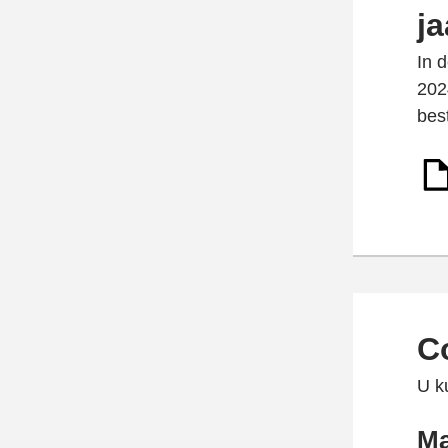
j
In 
202
bes
C
U k
Ma