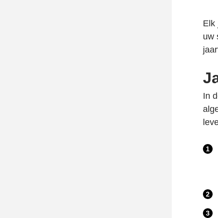
Elk
uw 
jaa
J
In 
alg
lev