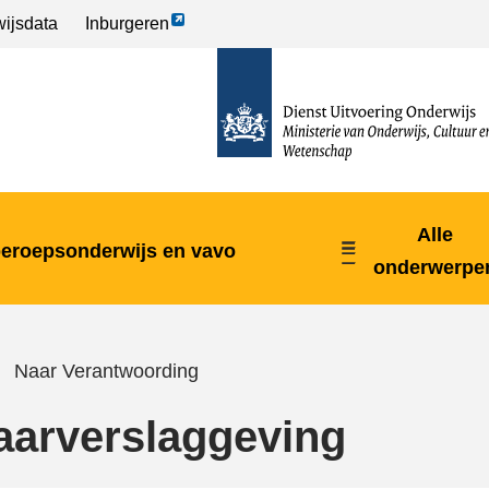
Link
ijsdata
Inburgeren
opent
naar
externe
de
pagina
homepage
Alle
beroepsonderwijs en vavo
onderwerpe
Naar Verantwoording
aarverslaggeving