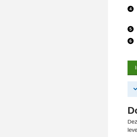
D
Dez
lev