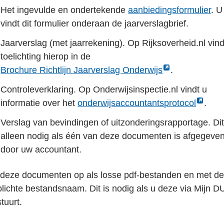
Het ingevulde en ondertekende
aanbiedingsformulier
. U
vindt dit formulier onderaan de jaarverslagbrief.
Jaarverslag (met jaarrekening). Op Rijksoverheid.nl vind
toelichting hierop in de
Link
Brochure Richtlijn Jaarverslag Onderwijs
.
opent
Controleverklaring. Op Onderwijsinspectie.nl vindt u
externe
Link
informatie over het
onderwijsaccountantsprotocol
.
pagina
opent
Verslag van bevindingen of uitzonderingsrapportage. Dit
in
externe
alleen nodig als één van deze documenten is afgegeve
een
pagina
door uw accountant.
nieuw
in
tabblad
een
 deze documenten op als losse pdf-bestanden en met d
nieuw
plichte bestandsnaam. Dit is nodig als u deze via Mijn 
tabblad
stuurt.