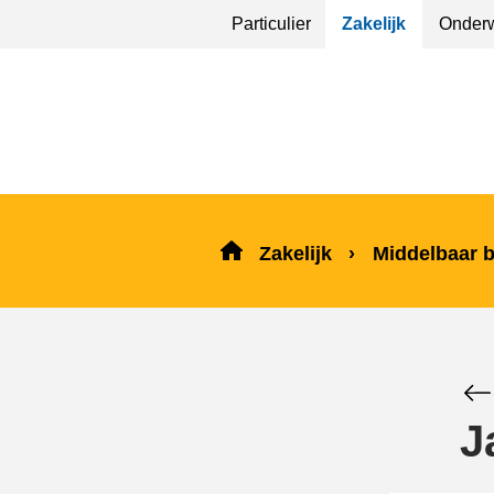
Sla
Particulier
Zakelijk
Onderw
menu
over
en ga
naar
de
inhoud
Zakelijk
Middelbaar 
J