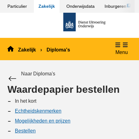
Link
Particulier
Zakelijk
Onderwijsdata
Inburgeren
Sla
opent
menu
naar
externe
over
de
pagina
en ga
homepage
naar
de
Zakelijk
Diploma's
inhoud
Menu
Naar Diploma's
Waardepapier bestellen
In het kort
Echtheidskenmerken
Mogelijkheden en prijzen
Bestellen