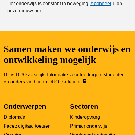
Het onderwijs is constant in beweging.
Abonneer
u op
onze nieuwsbrief.
Samen maken we onderwijs en
ontwikkeling mogelijk
Dit is DUO Zakelijk. Informatie voor leerlingen, studenten
Link
en ouders vindt u op
DUO Particulier
opent
externe
pagina
Onderwerpen
Sectoren
in
Diploma's
Kinderopvang
een
nieuw
Facet: digitaal toetsen
Primair onderwijs
tabblad