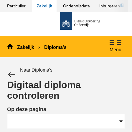
Link
Particulier
Zakelijk
Onderwijsdata
Inburgeren
Sla
opent
menu
naar
externe
over
de
pagina
en ga
homepage
naar
de
Zakelijk
Diploma's
inhoud
Menu
Naar Diploma's
Digitaal diploma
controleren
Op deze pagina