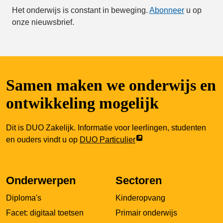
Het onderwijs is constant in beweging.
Abonneer
u op
onze nieuwsbrief.
Samen maken we onderwijs en
ontwikkeling mogelijk
Dit is DUO Zakelijk. Informatie voor leerlingen, studenten
Link
en ouders vindt u op
DUO Particulier
opent
externe
pagina
Onderwerpen
Sectoren
in
Diploma's
Kinderopvang
een
nieuw
Facet: digitaal toetsen
Primair onderwijs
tabblad