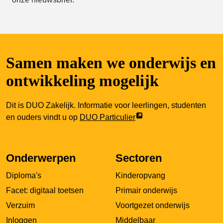
Samen maken we onderwijs en
ontwikkeling mogelijk
Dit is DUO Zakelijk. Informatie voor leerlingen, studenten
Link
en ouders vindt u op
DUO Particulier
opent
externe
pagina
Onderwerpen
Sectoren
in
Diploma's
Kinderopvang
een
nieuw
Facet: digitaal toetsen
Primair onderwijs
tabblad
Verzuim
Voortgezet onderwijs
Inloggen
Middelbaar