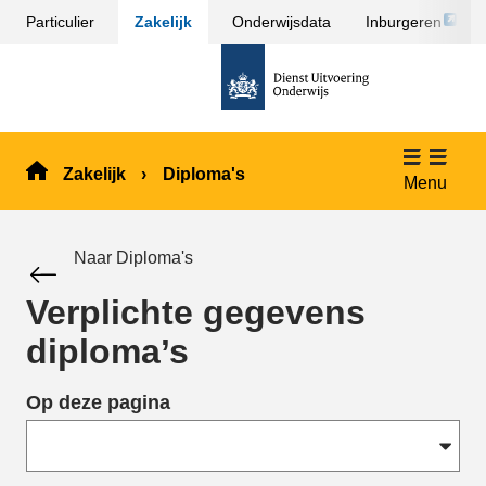
Link
Particulier
Zakelijk
Onderwijsdata
Inburgeren
Sla
opent
menu
naar
externe
over
de
pagina
en ga
homepage
naar
de
Zakelijk
Diploma's
inhoud
Menu
Naar Diploma's
Verplichte gegevens
diploma’s
Op deze pagina