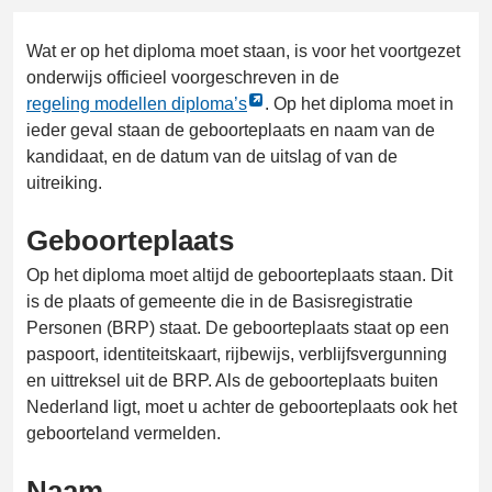
Wat er op het diploma moet staan, is voor het voortgezet
onderwijs officieel voorgeschreven in de
Link
regeling modellen diploma’s
. Op het diploma moet in
opent
ieder geval staan de geboorteplaats en naam van de
externe
kandidaat, en de datum van de uitslag of van de
pagina
uitreiking.
in
Geboorteplaats
een
nieuw
Op het diploma moet altijd de geboorteplaats staan. Dit
tabblad
is de plaats of gemeente die in de Basisregistratie
Personen (BRP) staat. De geboorteplaats staat op een
paspoort, identiteitskaart, rijbewijs, verblijfsvergunning
en uittreksel uit de BRP. Als de geboorteplaats buiten
Nederland ligt, moet u achter de geboorteplaats ook het
geboorteland vermelden.
Naam