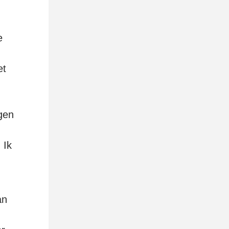
e
et
gen
 Ik
k
an