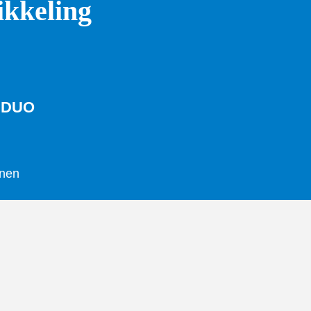
kkeling
 DUO
enen
tie
 DUO