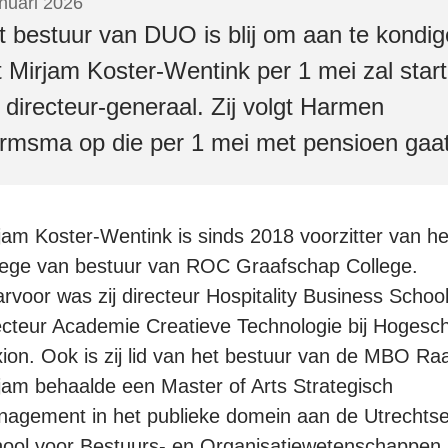
anuari 2026
t bestuur van DUO is blij om aan te kondi
t Mirjam Koster-Wentink per 1 mei zal star
s directeur-generaal. Zij volgt Harmen
rmsma op die per 1 mei met pensioen gaat
jam Koster-Wentink is sinds 2018 voorzitter van he
lege van bestuur van ROC Graafschap College.
rvoor was zij directeur Hospitality Business Schoo
ecteur Academie Creatieve Technologie bij Hogesc
ion. Ook is zij lid van het bestuur van de MBO Ra
jam behaalde een Master of Arts Strategisch
agement in het publieke domein aan de Utrechts
ool voor Bestuurs- en Organisatiewetenschappen