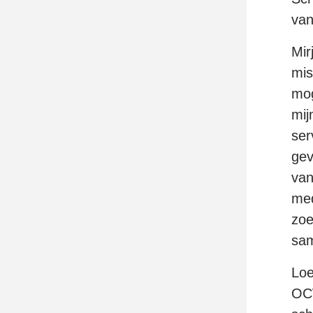
van
Mir
mis
mog
mij
ser
gev
van
med
zoe
sam
Loe
OCW