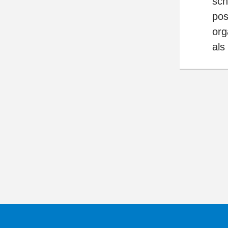
sch
pos
org
als