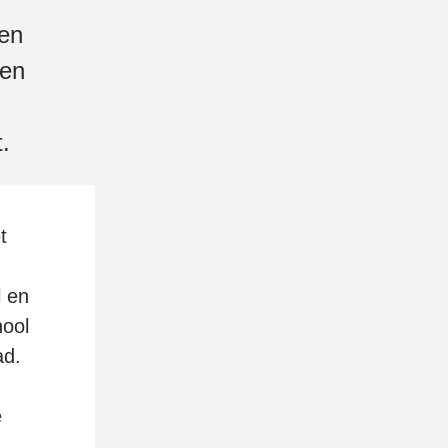
gen
ten
.
t
l en
hool
ad.
e