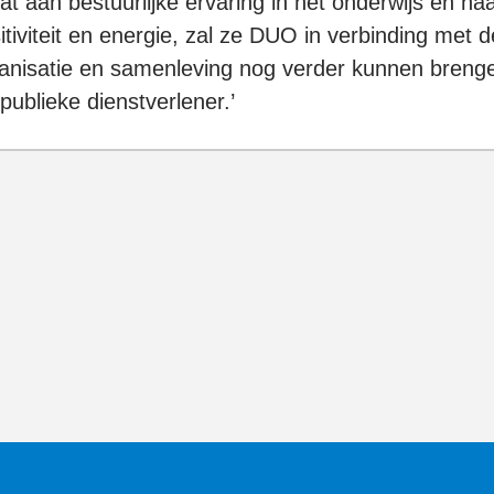
at aan bestuurlijke ervaring in het onderwijs en ha
itiviteit en energie, zal ze DUO in verbinding met d
anisatie en samenleving nog verder kunnen breng
 publieke dienstverlener.’