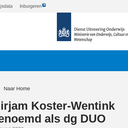
Link
jsdata
Inburgeren
opent
naar
externe
de
pagina
homepagina
Naar Home
irjam Koster-Wentink
enoemd als dg DUO