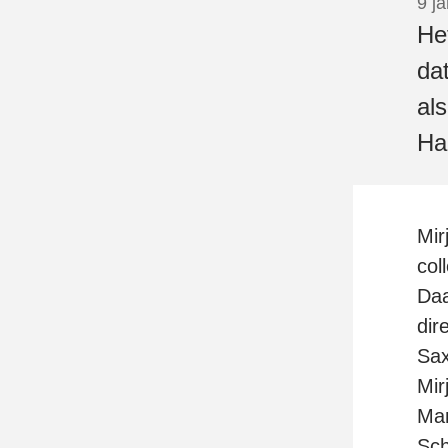
9 j
He
da
al
Ha
Mir
col
Daa
dir
Sax
Mir
Man
Sch