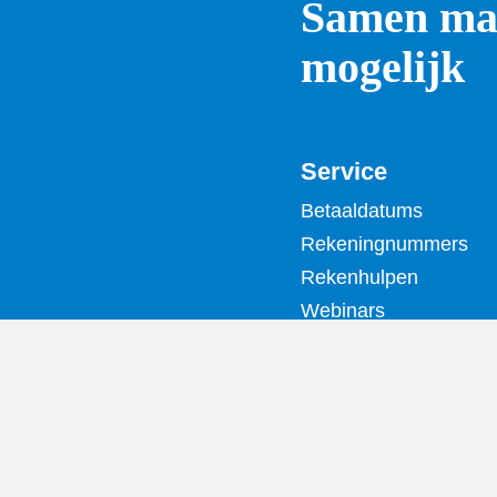
Samen mak
mogelijk
Service
Betaaldatums
Rekeningnummers
Rekenhulpen
Webinars
Privacy en
inzageverzoeken
Woo
Proclaimer
Toegankelijkheid