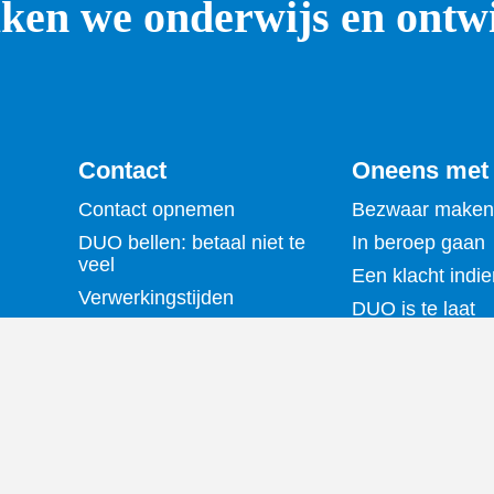
en we onderwijs en ontwi
Contact
Oneens met
Contact opnemen
Bezwaar maken
DUO bellen: betaal niet te
In beroep gaan
veel
Een klacht indi
Verwerkingstijden
DUO is te laat
Iemand machtigen
Bijzondere situa
Overlijden melden
Controles door
Fraude melden
Bewindvoering