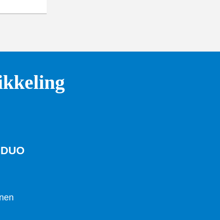
kkeling
 DUO
enen