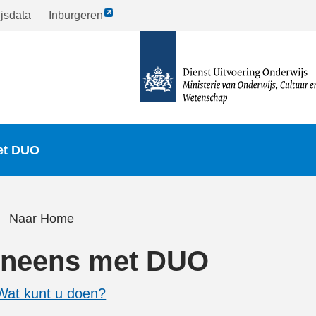
Link
jsdata
Inburgeren
opent
naar
externe
de
pagina
homepagina
et DUO
Naar Home
neens met DUO
Wat kunt u doen?