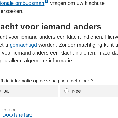
k
tionale ombudsman
vragen om uw klacht te
nt
erzoeken.
erne
lacht voor iemand anders
ina
unt voor iemand anders een klacht indienen. Hierv
n
et u
gemachtigd
worden. Zonder machtiging kunt 
uw
 voor iemand anders een klacht indienen, maar d
blad
jgt u alleen algemene informatie.
ft de informatie op deze pagina u geholpen?
Ja
Nee
pagina
VORIGE
DUO is te laat