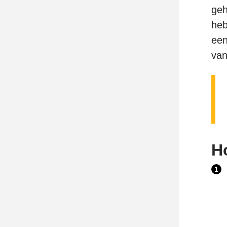
geh
heb
een
van
H