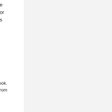
ie
or
ts
ook.
arom