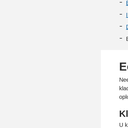
E
Nee
kla
opl
K
U k