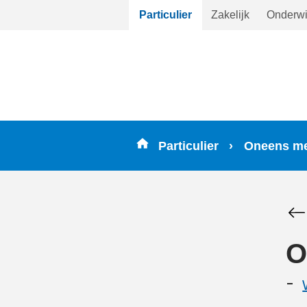
Ga
Particulier
Zakelijk
Onderwi
direct
naar
inhoud
Particulier
Oneens m
O