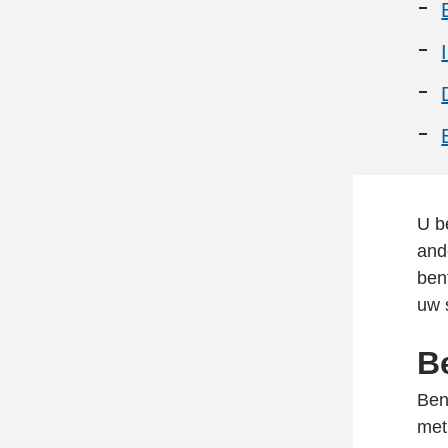
U b
and
ben
uw 
B
Ben
met