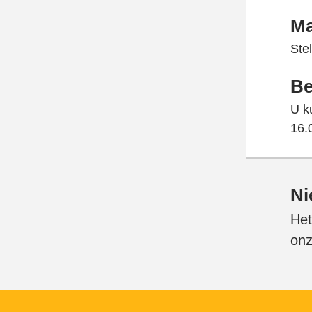
Ma
Ste
Be
U k
16.
Ni
Het
onz