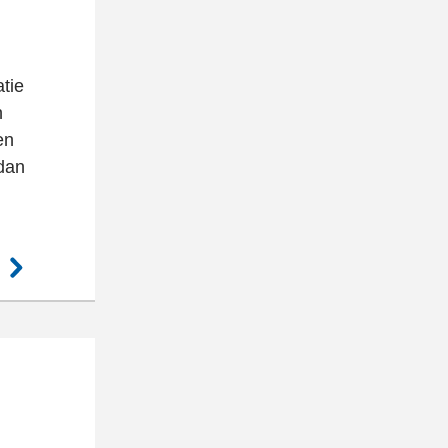
atie
n
en
 dan