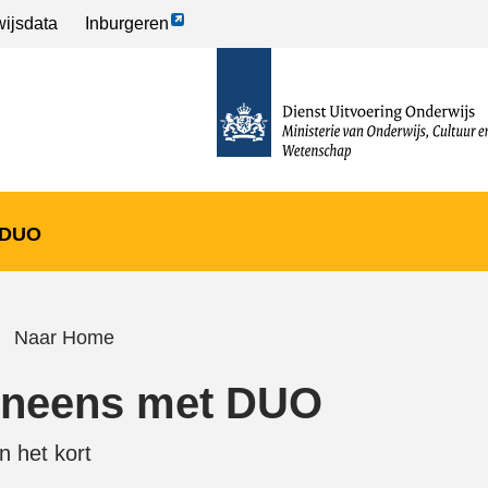
Link
ijsdata
Inburgeren
opent
naar
externe
de
pagina
homepage
 DUO
Naar Home
neens met DUO
In het kort