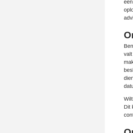
een
opl
adv
O
Ben
val
mak
besl
die
dat
Wil
Dit
con
O