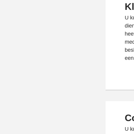
K
U k
die
hee
med
bes
een
C
U k