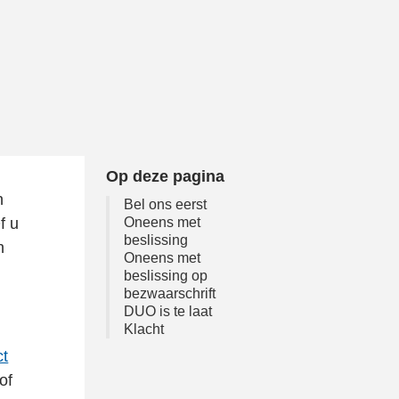
Op deze pagina
n
Bel ons eerst
f u
Oneens met
beslissing
n
Oneens met
beslissing op
bezwaarschrift
DUO is te laat
Klacht
ct
of