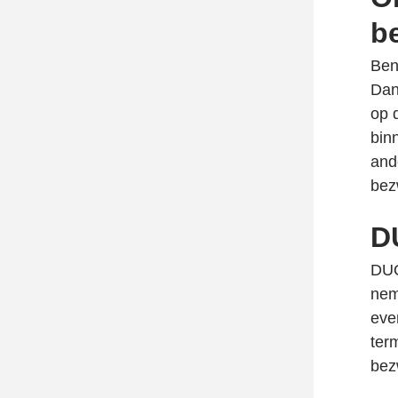
b
Ben
Dan
op 
bin
and
bez
DU
DUO
nem
eve
ter
bez