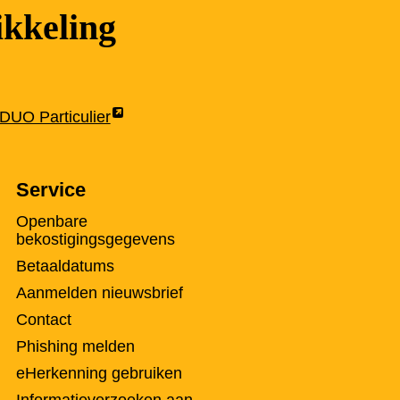
kkeling
Link
DUO Particulier
opent
externe
Service
pagina
in
Openbare
een
bekostigingsgegevens
nieuw
Betaaldatums
tabblad
Aanmelden nieuwsbrief
Contact
Phishing melden
eHerkenning gebruiken