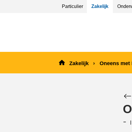
Sla
Particulier
Zakelijk
Onderw
menu
over
en ga
naar
de
inhoud
Zakelijk
Oneens met
O