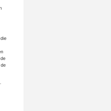
n
 die
en
 de
 de
.