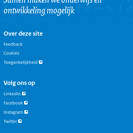
ontwikkeling mogelijk
Over deze site
Feedback
Cookies
Link
Toegankelijkheid
opent
externe
pagina
Volg ons op
Link
LinkedIn
opent
Link
Facebook
externe
opent
pagina
Link
Instagram
externe
opent
pagina
Link
Twitter
externe
opent
pagina
externe