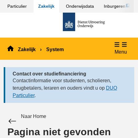
Link
Particulier
Zakelijk
Onderwijsdata
Inburgeren
Sla
opent
menu
naar
externe
over
de
pagina
en ga
homepage
naar
de
Zakelijk
System
inhoud
Menu
Contact over studiefinanciering
Contactinformatie voor studenten, scholieren,
terugbetalers, leraren en ouders vindt u op
DUO
Particulier
.
Naar Home
Pagina niet gevonden