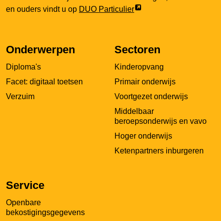
Link
en ouders vindt u op
DUO Particulier
opent
externe
pagina
Onderwerpen
Sectoren
in
Diploma's
Kinderopvang
een
nieuw
Facet: digitaal toetsen
Primair onderwijs
tabblad
Verzuim
Voortgezet onderwijs
Middelbaar
beroepsonderwijs en vavo
Hoger onderwijs
Ketenpartners inburgeren
Service
Openbare
bekostigingsgegevens